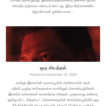
போலத் தோன்றுவது. இலக்கியத்திற்கெனத் தன்னை ஒப்புக்
கொடுப்பதற்கான பலியைக் கேட்பது. இந்த நேர்காணலில்
ஜெயமோகன் துல்லியமான…
ஒரு வியத்தல்
Posted on December 19, 2024
கவிஞர் இசையின் வலைப்பூவில் அண்மையில் அவர்
பதிவிட்டிருந்த கவிதைகளை வாசித்துக் கொண்டிருந்தேன்.
இரண்டு கவிதைகள் கவனத்தை ஈர்த்தன. முதலாவது கவிதை
‘ஒன்று விட்ட சித்தப்பா’. அக்கவிதையின் சொல்லொழுக்கில் ஒரு
நீர்வீழ்ச்சியின் அழகு கொண்ட மொழி வீழ்கிறது. மனிதர்