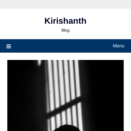
Skip
to
content
Kirishanth
Blog
Menu