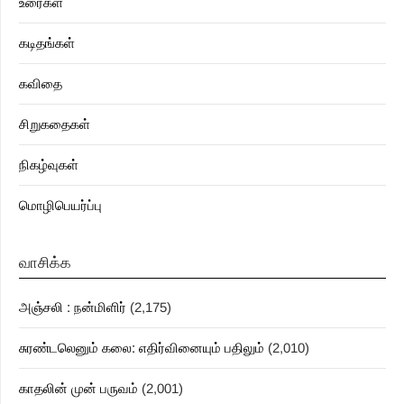
உரைகள்
கடிதங்கள்
கவிதை
சிறுகதைகள்
நிகழ்வுகள்
மொழிபெயர்ப்பு
வாசிக்க
அஞ்சலி : நன்மிளிர்
(2,175)
சுரண்டலெனும் கலை: எதிர்வினையும் பதிலும்
(2,010)
காதலின் முன் பருவம்
(2,001)