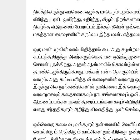
நிலத்திலிருந்து வானென எழுந்த மாபெரும் பழங்காலப் பழ
விரிந்து, பரவி, ஒளிர்ந்து, உதிர்ந்து, வீழும், நிறங
நிகழ்ந்த விடுதலைப் போராட்டம் இந்தத் தீவின் ஒவ்
மகத்தான கனவுகளின் கருப்பை இந்த மண். எத்தனை
ஒரு மண்புழுவின் வால் மிதித்தால் கூட அது சுழன்ற
கூட்டத்திலிருந்து அவர்களுக்கெதிரான ஒடுக்குமுற
கொண்டிருக்கிறது. அதன் ஆன்மாவில் கொண்டுள்ள எத
திரண்டெழுந்திருக்கிறது. மக்கள் என்ற தொகுதியி
வாழும். அது கூட்டியளித்த விளைவுகளின் வரலாறு ஒ
இருந்து சில நூற்கண்டுகளின் நுனிகளை இத் தொகுப்பி
வரலாறாகவும் கதைகளாகவும் நாடகங்களாகவும் ஓவியங
ஆவணப்படங்களாகவும் திரைப்படங்களாகவும் விரிந்
எனது சந்ததிகளும் அறிந்து விவாதித்து முன் செ
ஒவ்வொரு கலை வடிவங்களும் தன்னளவில் வெளிப்படுத
சொல்லிலும் நிறத்திலும் காட்சிகளிலும் விரிவது ஒன்
போராட்டத்திற்கான நியாயங்களும் இழப்புகளும், அத