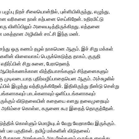
ுப்பு நிறச் சீலையொன்றில், புள்ளியிலிருந்து, எழுந்து,
்களாலான வரிகளை நான் கற்பனை செய்கிறேன். உதிரமிட்டு
வொரு விளிம்பிலும் அலையடித்திருக்கிறது. எத்தனை
 மகத்தான அழிவின் சாட்சி இந்த மண்.
சைந்து ஒரு கணம் தழல் நாகமென ஆகும். இச் சிறு மக்கள்
ைகளின் விளைவாகப் பெருக்கெடுத்த தாகம், குருதி
ிர்ப்பின் சிறு சுனை, பேராறெனத்
ல் ஆயிரக்கணக்கான வித்தியாசங்களும் சிந்தனைகளும்
ரு முடிவடையாத புதிர்வழிப்பாதையென ஆகும். அச்சுழலில்
ல் இழுத்து வந்திருக்கிறேன். இதிலிருந்து நீண்டு சென்று
்களாகவும் பாடல்களாவும் ஒளிப்படங்களாகவும்
திருக்கும் விடுதலையின் கதையை எனது தலைமுறையும்
ல்ல, அகிம்சை கொள்ள, கருணை கூர இதைத் தொகுத்தேன்.
்திக் கொள்ளும் மொழியுடல் வேறு வேறாகவே இருக்கும்.
றின் பல பகுதிகள். தமிழ் மக்களின் விடுதலைப்
ன் போதான அறங்களும் அற மீறல்களும் ஒருங்கு வைத்து