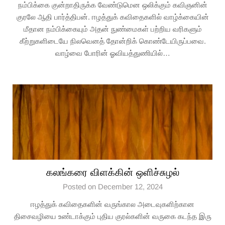
நம்பிக்கை குன்றாதிருக்க வேண்டுமென ஒலிக்கும் கவிஞனின்
குரலே ஆதி பார்த்திபன். ஈழத்துக் கவிதைகளில் வாழ்க்கையின்
மீதான நம்பிக்கையும் அதன் நுண்மைகள் பற்றிய வரிகளும்
கீற்றுகளிடையே நிலவெனத் தோன்றிக் கொண்டேயிருப்பவை.
வாழ்வை போரின் ஓவியத்துணியில்…
கலங்கரை விளக்கின் ஒளிச்சுழல்
Posted on December 12, 2024
ஈழத்துக் கவிதைகளின் வருங்கால அடைவுகளிற்கான
திசைவழியை உண்டாக்கும் புதிய குரல்களின் வருகை கடந்த இரு