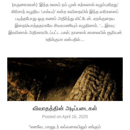
(கருணாகரன்) ‘இந்த உலகம் நம் முன் கற்களால் எழும்புகிறது’
கிரிசாந் எழுதிய ‘பால்யம்’ என்ற கவிதையில் இந்த வரிகளைப்
படித்தபோது ஒரு கணம் அதிர்ந்து விட்டேன். ஏறக்குறைய
இதையொத்ததாகவே சிவரமணியும் எழுதினார். ‘…இரவு;
இரவினால் அதிகாரமிடப்பட்ட பகல்; நாளைக் காலையில் சூரியன்
உதிக்குமா என்பதில்…
விவாதத்தின் அடிப்படைகள்
Posted on April 16, 2025
“எனவே, மானுடர் எவ்வகையிலும் எங்கும்