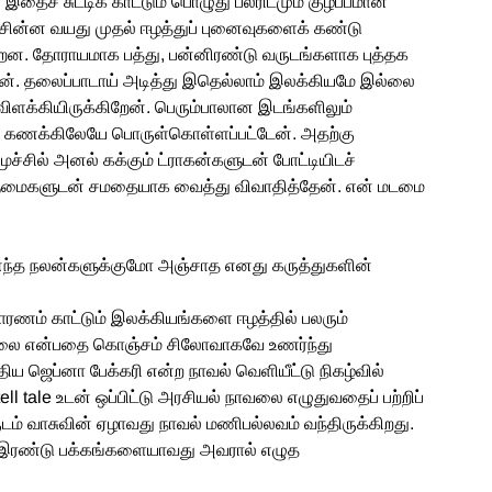
ைச் சுட்டிக் காட்டும் பொழுது பலரிடமும் குழப்பமான
ின்ன வயது முதல் ஈழத்துப் புனைவுகளைக் கண்டு
ன்றன. தோராயமாக பத்து, பன்னிரண்டு வருடங்களாக புத்தக
றேன். தலைப்பாடாய் அடித்து இதெல்லாம் இலக்கியமே இல்லை
விளக்கியிருக்கிறேன். பெரும்பாலான இடங்களிலும்
ும் கணக்கிலேயே பொருள்கொள்ளப்பட்டேன். அதற்கு
்சில் அனல் கக்கும் ட்ராகன்களுடன் போட்டியிடச்
மைகளுடன் சமதையாக வைத்து விவாதித்தேன். என் மடமை
எந்த நலன்களுக்குமோ அஞ்சாத எனது கருத்துகளின்
ரணம் காட்டும் இலக்கியங்களை ஈழத்தில் பலரும்
தில்லை என்பதை கொஞ்சம் சிலோவாகவே உணர்ந்து
 ஜெப்னா பேக்கரி என்ற நாவல் வெளியீட்டு நிகழ்வில்
 tell tale உடன் ஒப்பிட்டு அரசியல் நாவலை எழுதுவதைப் பற்றிப்
ருடம் வாசுவின் ஏழாவது நாவல் மணிபல்லவம் வந்திருக்கிறது.
் இரண்டு பக்கங்களையாவது அவரால் எழுத