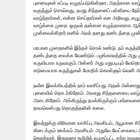
புனைவுகள் எப்படி எழுதப்படுகின்றன, அதற்கான வா
வகுத்துச் சொல்வது, நமது சிந்தனைப் பள்ளியை தேர்
வாழ்ந்தார்கள், என்ன செய்தார்கள் என அறிவது, 
வாழ்க்கை முறை. ஒருவர் தன்னை எழுத்தாளராக ஆக
முன்வைக்கிறார் எனில் அவர் தனது தண்டத்தை முன
மரபான முறைகளில் இந்தச் சொல் உண்டு. நம் கருத்தி
தண்டத்தை வைக்க வேண்டும். பழங்காலத்தில் அது 
கருவியாக உருவாகும். பின்னர் அது மறுபடியும் வேறொர
கடுமையாக கருத்துகள் மோதிக் கொள்ளும் வெளி அ
நவீன இலக்கியத்தில் நாம் வாசிப்பது அதன் பின்
புனைவில் தொடர்கிறோம். அவரது சிந்தனையை வாழ்க
அடைகிறோம். அங்கிருந்து நமக்கிருக்கும் பார்வை
நாவலென்பது தொகுத்தலின் கலை.
இவற்றுக்கு விரிவான வாசிப்பு அவசியம், ஆழமான சி
கிடைக்கும் ஊக்கம் அவசியம். அதுவே வேட்கையை அள
கொள்வார். இதுவரை தமிழில் எழுதப்பட்ட எந்த நா