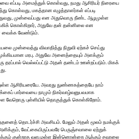
ழ்வை எப்படி அமைத்துக் கொள்வது, நமது ஆசிரியர் நிரையை
ந்து கொள்வது, மகத்தான எழுத்தாளர்கள் எப்படி
எழுதுவது, முன்வைப்பது என அதுவொரு நீண்ட ஆழமுள்ள
்கிக் கொள்கிறார், அதுவே தன் தன்னிலை என
் வைக்க வேண்டும்.
யலை முன்வைத்து விவாதித்து நிறுவி ஏற்கச் செய்து
முக்கியமான மரபு. அதுவே அனைத்தையும் அளக்கும்
ு தரப்பால் வெல்லப்பட்டு அதன் தண்டம் ஊன்றப்படும். மிகக்
து.
னாலுள்ள ஆசிரியரையே. அவரது நுண்ணகத்தையே நாம்
்கைப் பார்வையை நாமும் நிகர்வாழ்வனுபவமாக
களை வேறொரு புள்ளியில் தொகுத்துக் கொள்கிறோம்.
ந்தனைத் தொடர்ச்சி அவசியம். மேலும் அதன் மூலம் நமக்குக்
ிக்கும், வேட்கையிருப்பவரே பெருஞ்சவாலை ஏற்றுக்
வலுக்கும் குன்றாத வளமுள்ள இன்னொன்றை ஆக்கும் சவாலை