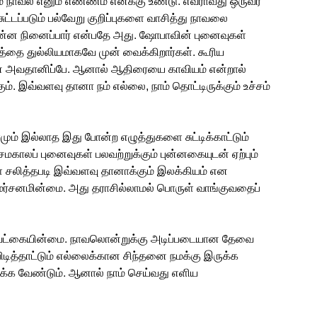
நாவல் எனும் எண்ணம் எனக்கு உண்டு. எவராவது ஒருவர்
ட்டப்படும் பல்வேறு குறிப்புகளை வாசித்து நாவலை
ி என்ன நினைப்பார் என்பதே அது. ஷோபாவின் புனைவுகள்
த்தை துல்லியமாகவே முன் வைக்கிறார்கள். கூரிய
யான அவதானிப்பே. ஆனால் ஆதிரையை காவியம் என்றால்
். இவ்வளவு தானா நம் எல்லை, நாம் தொட்டிருக்கும் உச்சம்
ளமும் இல்லாத இது போன்ற எழுத்துகளை சுட்டிக்காட்டும்
சமகாலப் புனைவுகள் பலவற்றுக்கும் புன்னகையுடன் ஏற்பும்
 சலித்தபடி இவ்வளவு தானாக்கும் இலக்கியம் என
ர்சனமின்மை. அது தராசில்லாமல் பொருள் வாங்குவதைப்
வேட்கையின்மை. நாவலொன்றுக்கு அடிப்படையான தேவை
த்தாட்டும் எல்லைக்கான சிந்தனை நமக்கு இருக்க
க்க வேண்டும். ஆனால் நாம் செய்வது எளிய