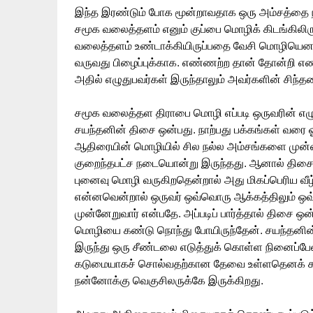
இந்த இரண்டும் போக மூன்றாவதாக ஒரு அம்சத்தை நம் 
சமூக வலைத்தளம் எனும் குப்பை மொழிக் கிடங்கிலிர
வலைத்தளம் உண்டாக்கியிருப்பதை வேசி மொழியெனச்
வருவது பிழைப்புக்காக. எண்ணற்ற தான் தோன்றி எண
அதில் எழுதுபவர்கள் இருந்தாலும் அவர்களின் சிந்
சமூக வலைத்தள திராபை மொழி எப்படி ஒருவரின் எழு
சயந்தனின் திசை ஒன்பது. நாற்பது பக்கங்கள் வரை ஓ
ஆதிரையின் மொழியில் சில நல்ல அம்சங்களை முன்னர
குறைந்தபட்ச நடையொன்று இருந்தது. ஆனால் திசை ஒன்
புனைவு மொழி வருகிறதென்றால் அது மிகப்பெரிய வீழ
என்னவென்றால் ஒருவர் ஒவ்வொரு ஆக்கத்திலும் ஒ
முன்னேறுவார் என்பதே. அப்படிப் பார்த்தால் திசை ஒன
மொழியை கண்டு நொந்து போயிருந்தேன். சயந்தனின் 
இருந்து ஒரு சீண்டலை எடுத்துக் கொள்ள நினைப்
கடுமையாகச் சொல்வதற்கான தேவை உள்ளதெனக் கருத
நன்னோக்கு வெகுசிலருக்கே இருக்கிறது.