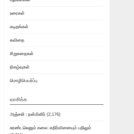
உரைகள்
கடிதங்கள்
கவிதை
சிறுகதைகள்
நிகழ்வுகள்
மொழிபெயர்ப்பு
வாசிக்க
அஞ்சலி : நன்மிளிர்
(2,176)
சுரண்டலெனும் கலை: எதிர்வினையும் பதிலும்