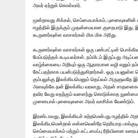
அவர் ஏற்றுக் கொள்வார்.
மூன்றாவது சிக்கல், செம்மையாக்கம், புனைவுகளின் 
ஈழத்தில் இருக்கும் முதன்மையான குறைபாடு இது. இத
கூருணர்வுள்ள வாசகர்கள் மிக மிக அரிது.
கூருணர்வுள்ள வாசகர்கள் ஒரு பண்பாட்டின் பொக
மேம்படுத்தக் கூடியவர்கள். நம்மிடம் இருப்பது அடிப்
வாழ்க்கையை அறியும் ஒரு ஆதாரமான வழி எனும் ந
கேட்பதற்காக பயன்படுத்துகிறார்கள். ஒரு பயனுள்ள ப
கும்பலுக்கு இலக்கியமெனும் தெய்வம் அருளுவதே 
அளவுக்கே தன் இலக்கிய வரலாறு, அதன் சாதனைகள் 
தவிர வேறு எதற்கும் வளைந்து கொடுக்காத நுண்ம
முனையால் புனைவுகளை அவர் வாசிக்க வேண்டும்.
இரண்டாவது, இலக்கியச் சுற்றமென்பது ஈழத்தில் அறவ
இலக்கியமென்றால் என்னவென்றே தெரியாத பால்குடிக் க
செம்மையாக்கம் மற்றும் கட்டமைப்பு ரீதியிலான உரை