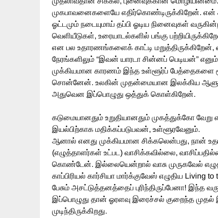
முதலாவதான சிக்கல், புனைவுக்கான மொழியின்மை. இத
முகபாவனைகளையே எதிர்கொண்டிருக்கிறேன். என் ச
ஓட்டமும் நடையுமாய் தப்பி ஓடிய நினைவுகள் வருகி
வெளியீடுகள், உரையாடல்களில் பங்கு பற்றியிருக்கி
என பல உதாரணங்களைக் காட்டி மறுத்திருக்கிறேன், 
நேரங்களிலும் “இவன் யாரடா சின்னப் பெடியன்” என
முக்கியமான காரணம் இந்த உள்ளூர்ப் பேத்தைகளை மூச
சொன்னேன். உலகின் முதன்மையான இலக்கிய ஆளு
அதுவென இப்பொழுது ஒத்துக் கொள்கிறேன்.
கடுமையானதும் உறுதியானதும் முகத்துக்கோ வேறு 
இயல்பிற்காக மதிக்கப்படுபவன், உள்ளூரவேனும்.
ஆனால் எனது முக்கியமான சிக்கலென்பது, நான் உதா
(எழுத்தாளர்கள் உட்பட) வாசிக்கவில்லை, வாசிப்ப
கொண்டேன். இல்லையென்றால் வாசு முருகவேல் எழுதிய
காப்பிரியல் கார்சியா மார்க்குவேஸ் எழுதிய Living to
பேசும் அசட்டுத்தனத்தைப் புரிந்திருப்பேனா! இந்த வ
இப்பொழுது தான் ஓரளவு இரைச்சல் குறைந்த முதல
முடிந்திருக்கிறது.