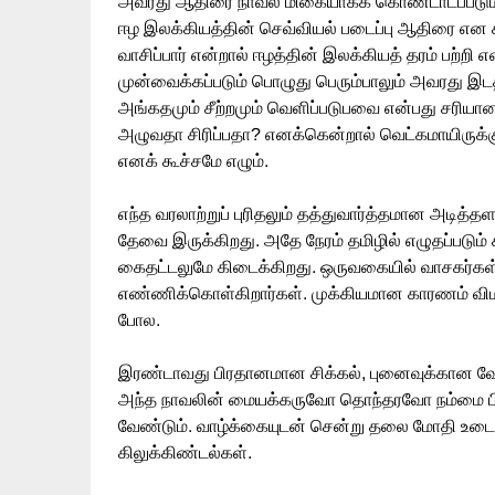
அவரது ஆதிரை நாவல் மிகையாகக் கொண்டாடப்படும் 
ஈழ இலக்கியத்தின் செவ்வியல் படைப்பு ஆதிரை என சு
வாசிப்பார் என்றால் ஈழத்தின் இலக்கியத் தரம் பற்ற
முன்வைக்கப்படும் பொழுது பெரும்பாலும் அவரது இட
அங்கதமும் சீற்றமும் வெளிப்படுபவை என்பது சரி
அழுவதா சிரிப்பதா? எனக்கென்றால் வெட்கமாயிருக்கும
எனக் கூச்சமே எழும்.
எந்த வரலாற்றுப் புரிதலும் தத்துவார்த்தமான அடித்த
தேவை இருக்கிறது. அதே நேரம் தமிழில் எழுதப்படும் 
கைதட்டலுமே கிடைக்கிறது. ஒருவகையில் வாசகர்கள்
எண்ணிக்கொள்கிறார்கள். முக்கியமான காரணம் விம
போல.
இரண்டாவது பிரதானமான சிக்கல், புனைவுக்கான 
அந்த நாவலின் மையக்கருவோ தொந்தரவோ நம்மை பிடி
வேண்டும். வாழ்க்கையுடன் சென்று தலை மோதி உடை
கிலுக்கிண்டல்கள்.