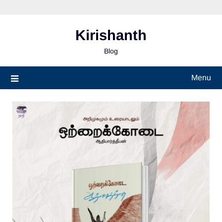
Skip
to
content
Kirishanth
Blog
Menu