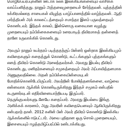
மொழிபெயர்ப்புகளின் ஊடாக உலக இலக்கியங்களையும் வாசிக்க
வாய்ப்பளித்தது. நானும் அத்தலைமுறையைச் சேர்ந்தவன். யுத்தத்தின்
உக்கிரமல்லாத சாயைகள் விழுந்த யாழ்ப்பாணத்தில் வாழ்ந்தவன். ஆதி
பார்த்திபன் அக் காலகட்டத்தையும் சமாந்தர இளம் பருவத்தையும்
கொண்டவர். இந்தக் காலம், இன்னொரு வகையான எழுத்து
முறையையும் நம்பிக்கைகளையும் உரையாடித் தீவிரமாகத் தன்னைத்
தானே உருவாக்கிக் கொண்டது.
அவரும் நானும் உயர்தரம் படித்ததற்குப் பின்னர் ஒன்றாக இலக்கியமும்
கவிதைகளும் கதைத்துக் கொண்டு, கூட்டங்களும் புத்தகங்களும்
எனத் தீவிரம் கொண்டு அலைந்தவர்கள். அவரது இயல்பு தீவிரம்
கொண்டது, மனிதர்களையும் சமூகத்தையும் அவர் அப்பாவித்தனமாக
அணுகுவதில்லை. அதன் நம்பிக்கையின்மையுடன்
மோதிக்கொண்டேயிருப்பார். அவற்றின் போலித்தனங்களை, வாழ்வை
என்னவாக ஆக்கிக் கொண்டிருக்கிறது இந்தச் சமூகம் என்பதில்
கூருணர்வுடன் எதிர்வினையாற்றியபடி இருப்பார்.
நெருங்குபவர்களுடனேயே கதைப்பார். அவரது இயல்பை இங்கு
அளிக்கக் காரணம், அது அவரின் கவிதையெனவும் ஆகியிருக்கிறது
என்பதாற் தான். 2012 களின் பின் அவர் தீவிரம் கொண்டு இலக்கிய
ஆக்கங்களில் ஈடுபட்டார். அவை புதிதான ஒரு சொல் முறையையும்,
இசையையும் ஈழத்தமிழ்ப்பரப்பில் உண்டாக்கியது.