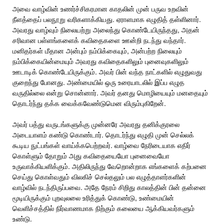
அவை வாழ்வின் உணர்ச்சிகரமான காதலின் முன் பருவ உறவின்
நீளத்தைப் பலநூறு வரிகளாக்கியது. ஏராளமாக எழுதித் தள்ளினார்.
அவரது வாழ்வும் நிலையற்று அலைந்து கொண்டேயிருந்தது, அதன்
சரிவான பள்ளங்களைக் கவிதைகளை ஊன்றி நடந்து வந்தார்.
மனிதர்கள் மீதான அன்பும் நம்பிக்கையும், அன்பற்ற நிலையும்
நம்பிக்கையின்மையும் அவரது கவிதைகளிலும் புனைவுகளிலும்
ஊடாடிக் கொண்டேயிருக்கும். அவர் பின் வந்த நாட்களில் எழுதுவது
குறைந்து போனது. அண்மையில் ஒரு உரையாடலில் இப்ப எழுத
வருதில்லை என்று சொன்னார். அவர் தனது மொழியையும் மனதையும்
தொடர்ந்து தக்க வைக்கவேண்டுமென விரும்புகிறேன்.
அவர் பத்து வருடங்களுக்கு முன்னரே அவரது தனிக்குரலை
அடையாளம் கண்டு கொண்டார். தொடர்ந்து எழுதி முன் செல்லக்
கூடிய நுட்பங்கள் வாய்க்கபெற்றவர். வாழ்வை நேரிடையாக எதிர்
கொள்ளும் தோறும் அது கவிதையையோ புனைவையோ
உருவாக்கியளிக்கும். அதிலிருந்து வேறொன்றாக எங்களைக் கற்பனை
செய்து கொள்வதும் விலகிச் செல்தலும் பல எழுத்தாளர்களின்
வாழ்வில் நடந்திருப்பவை. அதே நேரம் சிறிது காலத்தின் பின் தன்னை
மூடியிருக்கும் புறவுலலை உரித்துக் கொண்டு, உண்மையின்
வெளிச்சத்தில் நிர்வாணமாக நிற்கும் கலையை ஆக்கியவர்களும்
உண்டு.