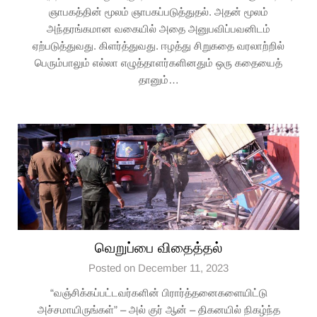
ஞாபகத்தின் மூலம் ஞாபகப்படுத்துதல். அதன் மூலம்
அந்தரங்கமான வகையில் அதை அனுபவிப்பவனிடம்
ஏற்படுத்துவது. கிளர்த்துவது. ஈழத்து சிறுகதை வரலாற்றில்
பெரும்பாலும் எல்லா எழுத்தாளர்களினதும் ஒரு கதையைத்
தானும்…
வெறுப்பை விதைத்தல்
Posted on December 11, 2023
“வஞ்சிக்கப்பட்டவர்களின் பிரார்த்தனைகளையிட்டு
அச்சமாயிருங்கள்” – அல் குர் ஆன் – திகனயில் நிகழ்ந்த