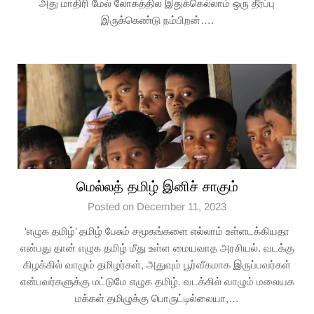
அது மாதிரி மேல் லோகத்தில இதுக்கெல்லாம் ஒரு தீர்ப்பு
இருக்கெண்டு நம்பிறன்….
மெல்லத் தமிழ் இனிச் சாகும்
Posted on December 11, 2023
‘எழுக தமிழ்’ தமிழ் பேசும் சமூகங்களை எல்லாம் உள்ளடக்கியதா
என்பது தான் எழுக தமிழ் மீது உள்ள மையவாத அரசியல். வடக்கு
கிழக்கில் வாழும் தமிழர்கள், அதுவும் பூர்வீகமாக இருப்பவர்கள்
என்பவர்களுக்கு மட்டுமே எழுக தமிழ். வடக்கில் வாழும் மலையக
மக்கள் தமிழுக்கு பொருட்டில்லையா,…