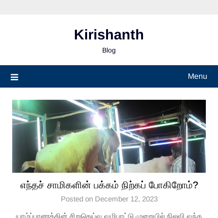
Skip
to
content
Kirishanth
Blog
Menu
எந்தச் சாமிகளின் பக்கம் நிற்கப் போகிறோம்?
Posted on December 12, 2023
யாழ்ப்பாணத்தின் சிறுதெய்வ வழிபாட்டு முறையில் நிலவி வந்த