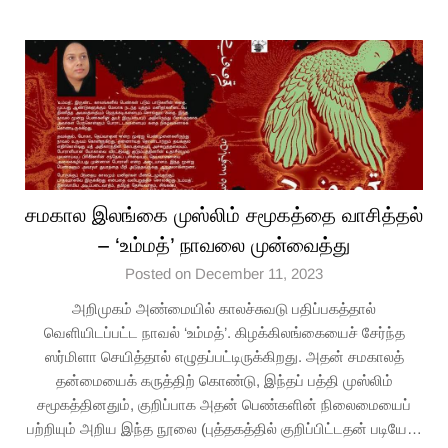
சமகால இலங்கை முஸ்லிம் சமூகத்தை வாசித்தல்
– ‘உம்மத்’ நாவலை முன்வைத்து
Posted on December 11, 2023
அறிமுகம் அண்மையில் காலச்சுவடு பதிப்பகத்தால்
வெளியிடப்பட்ட நாவல் ‘உம்மத்’. கிழக்கிலங்கையைச் சேர்ந்த
ஸர்மிளா செயித்தால் எழுதப்பட்டிருக்கிறது. அதன் சமகாலத்
தன்மையைக் கருத்திற் கொண்டு, இந்தப் பத்தி முஸ்லிம்
சமூகத்தினதும், குறிப்பாக அதன் பெண்களின் நிலைமையைப்
பற்றியும் அறிய இந்த நூலை (புத்தகத்தில் குறிப்பிட்டதன் படியே…