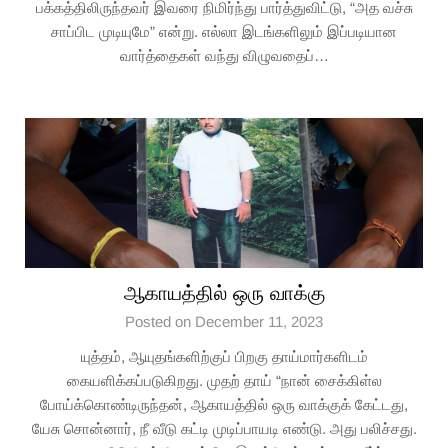
பக்கத்திலிருந்தவர் இவரை நிமிர்ந்து பார்த்துவிட்டு, “அத வச்சு
சாப்பிட முடியுமே” என்று. எல்லா இடங்களிலும் இப்படியான
வார்த்தைகள் வந்து விழுவதைப்…
ஆகாயத்தில் ஒரு வாக்கு
Posted on December 11, 2023
யுத்தம், ஆயுதங்களிற்குப் பிறகு தாய்மார்களிடம்
கையளிக்கப்படுகிறது. முதற் தாய் “நான் சைக்கிள்ல
போய்க்கொண்டிருந்தன், ஆகாயத்தில் ஒரு வாக்குக் கேட்டது,
யேசு சொன்னார், நீ வீடு கட்டி முடிப்பாயடி எண்டு. அது பலிச்சது.